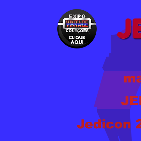
ma
JE
Jedicon 