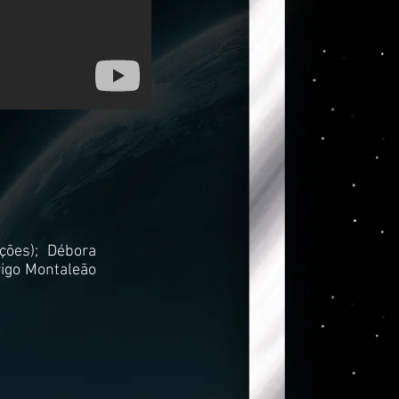
eções);
Débora
igo Montaleão